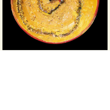
PREVIOUS
NEXT
Bordar la faena
Wigman. La danza o la vida
Boletín de Loterias y Toros. Revista de taurología.
Contacto | Colofón