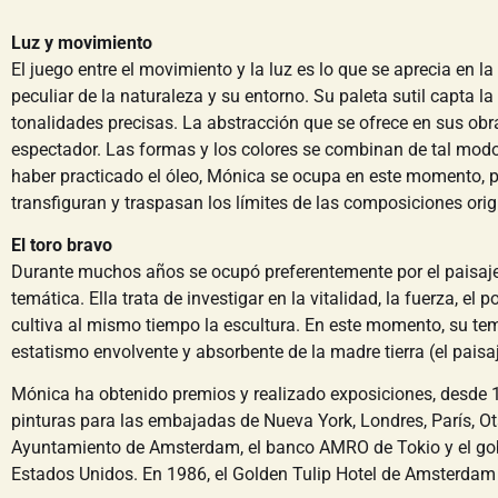
Luz y movimiento
El juego entre el movimiento y la luz es lo que se aprecia en 
peculiar de la naturaleza y su entorno. Su paleta sutil capta 
tonalidades precisas. La abstracción que se ofrece en sus obra
espectador. Las formas y los colores se combinan de tal modo
haber practicado el óleo, Mónica se ocupa en este momento, pri
transfiguran y traspasan los límites de las composiciones orig
El toro bravo
Durante muchos años se ocupó preferentemente por el paisaje y
temática. Ella trata de investigar en la vitalidad, la fuerza, el
cultiva al mismo tiempo la escultura. En este momento, su tema
estatismo envolvente y absorbente de la madre tierra (el paisaj
Mónica ha obtenido premios y realizado exposiciones, desde 197
pinturas para las embajadas de Nueva York, Londres, París, O
Ayuntamiento de Amsterdam, el banco AMRO de Tokio y el gobie
Estados Unidos. En 1986, el Golden Tulip Hotel de Amsterdam a