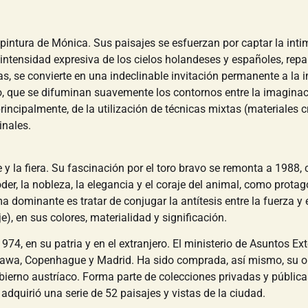
la pintura de Mónica. Sus paisajes se esfuerzan por captar la int
la intensidad expresiva de los cielos holandeses y españoles, rep
s, se convierte en una indeclinable invitación permanente a la 
, que se difuminan suavemente los contornos entre la imaginac
ncipalmente, de la utilización de técnicas mixtas (materiales c
inales.
 la fiera. Su fascinación por el toro bravo se remonta a 1988, 
 poder, la nobleza, la elegancia y el coraje del animal, como prota
 dominante es tratar de conjugar la antítesis entre la fuerza y e
e), en sus colores, materialidad y significación.
4, en su patria y en el extranjero. El ministerio de Asuntos Ex
tawa, Copenhague y Madrid. Ha sido comprada, así mismo, su obr
rno austríaco. Forma parte de colecciones privadas y públicas 
dquirió una serie de 52 paisajes y vistas de la ciudad.